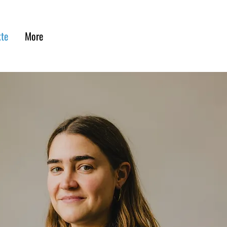
kte
More